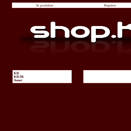
Se produkter
Registrer
KIL
KILSK
Annet